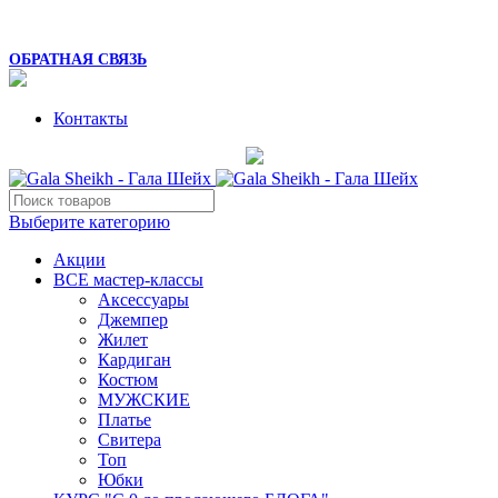
8 (925) 054-02-67
mk_galasheikh@mail.ru
ОБРАТНАЯ СВЯЗЬ
Контакты
Выберите категорию
Акции
ВСЕ мастер-классы
Аксессуары
Джемпер
Жилет
Кардиган
Костюм
МУЖСКИЕ
Платье
Свитера
Топ
Юбки