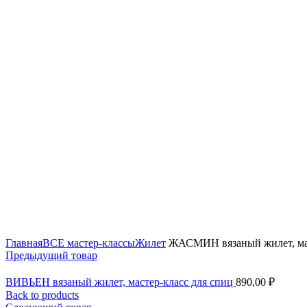
Click to enlarge
Главная
ВСЕ мастер-классы
Жилет
ЖАСМИН вязаный жилет, мас
Предыдущий товар
ВИВЬЕН вязаный жилет, мастер-класс для спиц
890,00
₽
Back to products