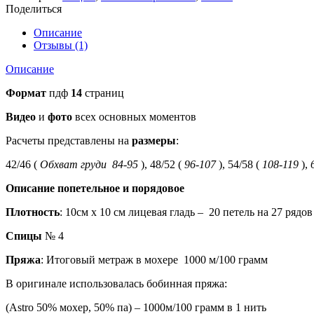
мастер-
Поделиться
класс
для
Описание
спиц
Отзывы (1)
Описание
Формат
пдф
14
страниц
Видео
и
фото
всех основных моментов
Расчеты представлены на
размеры
:
42/46 (
Обхват груди 84-95
), 48/52 (
96-107
), 54/58 (
108-119
),
Описание попетельное и порядовое
Плотность
: 10см х 10 см лицевая гладь – 20 петель на 27 рядов
Спицы
№ 4
Пряжа
: Итоговый метраж в мохере 1000 м/100 грамм
В оригинале использовалась бобинная пряжа:
(Astro 50% мохер, 50% па) – 1000м/100 грамм в 1 нить