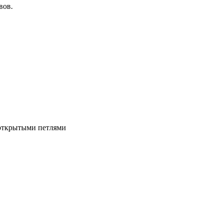
вов.
 открытыми петлями