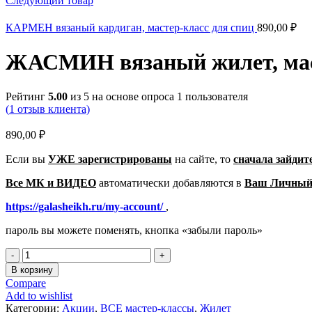
Следующий товар
КАРМЕН вязаный кардиган, мастер-класс для спиц
890,00
₽
ЖАСМИН вязаный жилет, маст
Рейтинг
5.00
из 5 на основе опроса
1
пользователя
(
1
отзыв клиента)
890,00
₽
Если вы
УЖЕ зарегистрированы
на сайте, то
сначала зайдит
Все МК и ВИДЕО
автоматически добавляются в
Ваш Личный
https://galasheikh.ru/my-account/
,
пароль вы можете поменять, кнопка «забыли пароль»
Количество
товара
В корзину
ЖАСМИН
Compare
вязаный
Add to wishlist
жилет,
Категории:
Акции
,
ВСЕ мастер-классы
,
Жилет