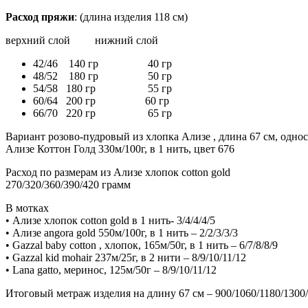
Расход пряжи
: (длина изделия 118 см)
верхний слой нижний слой
42/46 140 гр 40 гр
48/52 180 гр 50 гр
54/58 180 гр 55 гр
60/64 200 гр 60 гр
66/70 220 гр 65 гр
Вариант розово-пудровый из хлопка Ализе , длина 67 см, одн
Ализе Коттон Голд 330м/100г, в 1 нить, цвет 676
Расход по размерам из Ализе хлопок cotton gold
270/320/360/390/420 грамм
В мотках
• Ализе хлопок cotton gold в 1 нить- 3/4/4/4/5
• Ализе angora gold 550м/100г, в 1 нить – 2/2/3/3/3
• Gazzal baby cotton , хлопок, 165м/50г, в 1 нить – 6/7/8/8/9
• Gazzal kid mohair 237м/25г, в 2 нити – 8/9/10/11/12
• Lana gatto, меринос, 125м/50г – 8/9/10/11/12
Итоговый метраж изделия на длину 67 см – 900/1060/1180/1300