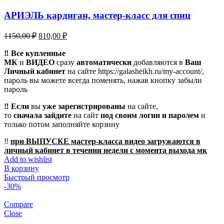
АРИЭЛЬ кардиган, мастер-класс для спиц
Первоначальная
Текущая
1150,00
₽
810,00
₽
цена
цена:
составляла
‼️ Все купленные
810,00 ₽.
МК
и
ВИДЕО
1150,00 ₽.
сразу
автоматически
добавляются в
Ваш
Личный кабинет
на сайте https://galasheikh.ru/my-account/,
пароль вы можете всегда поменять, нажав кнопку забыли
пароль
‼️ Если
вы
уже зарегистрированы
на сайте,
то
сначала
зайдите
на сайт
под своим логин и паролем
и
только потом заполняйте корзину
‼️
при ВЫПУСКЕ мастер-класса видео загружаются в
личный кабинет в течении недели с момента выхода мк
Add to wishlist
В корзину
Быстрый просмотр
-30%
Compare
Close