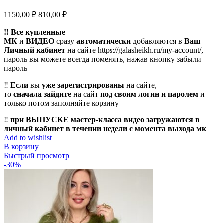
Первоначальная
Текущая
1150,00
₽
810,00
₽
цена
цена:
составляла
‼️ Все купленные
810,00 ₽.
МК
и
ВИДЕО
1150,00 ₽.
сразу
автоматически
добавляются в
Ваш
Личный кабинет
на сайте https://galasheikh.ru/my-account/,
пароль вы можете всегда поменять, нажав кнопку забыли
пароль
‼️
Если
вы
уже зарегистрированы
на сайте,
то
сначала
зайдите
на сайт
под своим логин и паролем
и
только потом заполняйте корзину
‼️
при ВЫПУСКЕ мастер-класса видео загружаются в
личный кабинет в течении недели с момента выхода мк
Add to wishlist
В корзину
Быстрый просмотр
-30%