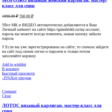
МОРОЗКО вязаный женский кардиган, мастер-
класс для спиц
Первоначальная
Текущая
1090,00
₽
760,00
₽
цена
цена:
составляла
‼️Все МК и ВИДЕО автоматически добавляются в Ваш
760,00 ₽.
Личный кабинет на сайте https://galasheikh.ru/my-account/,
1090,00 ₽.
пароль вы можете всегда поменять, нажав кнопку забыли
пароль
‼️ Если вы уже зарегистрированы на сайте, то сначала зайдите
на сайт под своим логин и паролем и только потом
заполняйте корзину
Add to wishlist
В корзину
Быстрый просмотр
-35%
Хит продаж
Compare
Close
ЛОТОС вязаный кардиган, мастер-класс для
спиц