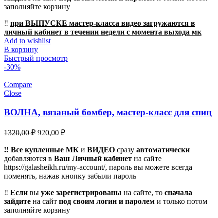
заполняйте корзину
‼️
при ВЫПУСКЕ мастер-класса видео загружаются в
личный кабинет в течении недели с момента выхода мк
Add to wishlist
В корзину
Быстрый просмотр
-30%
Compare
Close
ВОЛНА, вязаный бомбер, мастер-класс для спиц
Первоначальная
Текущая
1320,00
₽
920,00
₽
цена
цена:
составляла
‼️ Все купленные МК
920,00 ₽.
и
ВИДЕО
сразу
автоматически
добавляются в
1320,00 ₽.
Ваш Личный кабинет
на сайте
https://galasheikh.ru/my-account/, пароль вы можете всегда
поменять, нажав кнопку забыли пароль
‼️
Если
вы
уже зарегистрированы
на сайте, то
сначала
зайдите
на сайт
под своим логин и паролем
и только потом
заполняйте корзину