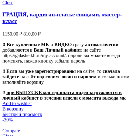
Close
ГРАЦИЯ, кардиган-платье спицами, мастер-
класс
Первоначальная
Текущая
1150,00
₽
810,00
₽
цена
цена:
составляла
‼️ Все купленные МК
810,00 ₽.
и
ВИДЕО
сразу
автоматически
добавляются в
1150,00 ₽.
Ваш Личный кабинет
на сайте
https://galasheikh.ru/my-account/, пароль вы можете всегда
поменять, нажав кнопку забыли пароль
‼️
Если
вы
уже зарегистрированы
на сайте, то
сначала
зайдите
на сайт
под своим логин и паролем
и только потом
заполняйте корзину
‼️
при ВЫПУСКЕ мастер-класса видео загружаются в
личный кабинет в течении недели с момента выхода мк
Add to wishlist
В корзину
Быстрый просмотр
-30%
Compare