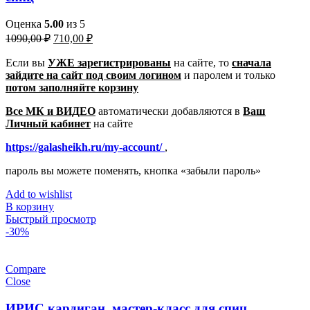
Оценка
5.00
из 5
Первоначальная
Текущая
1090,00
₽
710,00
₽
цена
цена:
составляла
Если вы
УЖЕ зарегистрированы
710,00 ₽.
на сайте, то
сначала
зайдите на сайт под своим логином
1090,00 ₽.
и паролем
и только
потом заполняйте корзину
Все МК и ВИДЕО
автоматически добавляются в
Ваш
Личный кабинет
на сайте
https://galasheikh.ru/my-account/
,
пароль вы можете поменять, кнопка «забыли пароль»
Add to wishlist
В корзину
Быстрый просмотр
-30%
Compare
Close
ИРИС кардиган, мастер-класс для спиц