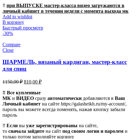
‼️
при ВЫПУСКЕ мастер-класса видео загружаются в
личный кабинет в течении недели с момента выхода мк
Add to wishlist
В корзину
Быстрый просмотр
-30%
Compare
Close
ШАРМЕЛЬ, вязаный кардиган, мастер-класс
для спиц
Первоначальная
Текущая
1150,00
₽
810,00
₽
цена
цена:
составляла
‼️ Все купленные
810,00 ₽.
МК
и
ВИДЕО
1150,00 ₽.
сразу
автоматически
добавляются в
Ваш
Личный кабинет
на сайте https://galasheikh.ru/my-account/,
пароль вы можете всегда поменять, нажав кнопку забыли
пароль
‼️
Если
вы
уже зарегистрированы
на сайте,
то
сначала
зайдите
на сайт
под своим логин и паролем
и
только потом заполняйте корзину