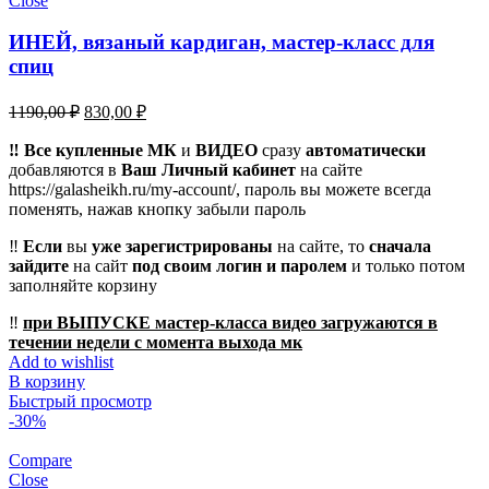
Close
ИНЕЙ, вязаный кардиган, мастер-класс для
спиц
Первоначальная
Текущая
1190,00
₽
830,00
₽
цена
цена:
составляла
‼️ Все купленные МК
830,00 ₽.
и
ВИДЕО
сразу
автоматически
добавляются в
1190,00 ₽.
Ваш Личный кабинет
на сайте
https://galasheikh.ru/my-account/, пароль вы можете всегда
поменять, нажав кнопку забыли пароль
‼️
Если
вы
уже зарегистрированы
на сайте, то
сначала
зайдите
на сайт
под своим логин и паролем
и только потом
заполняйте корзину
‼️
при ВЫПУСКЕ мастер-класса видео загружаются в
течении недели с момента выхода мк
Add to wishlist
В корзину
Быстрый просмотр
-30%
Compare
Close