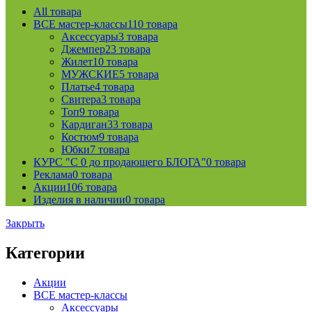
All
товара
ВСЕ мастер-классы
110 товара
Аксессуары
3 товара
Джемпер
23 товара
Жилет
10 товара
МУЖСКИЕ
5 товара
Платье
4 товара
Свитера
3 товара
Топ
9 товара
Кардиган
33 товара
Костюм
9 товара
Юбки
7 товара
КУРС "С 0 до продающего БЛОГА"
0 товара
Реклама
0 товара
Акции
106 товара
Изделия в наличии
0 товара
Закрыть
Категории
Акции
ВСЕ мастер-классы
Аксессуары