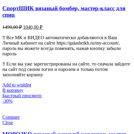
СпортШИК вязаный бомбер, мастер-класс для
спиц
Первоначальная
Текущая
1490,00
₽
1040,00
₽
цена
цена:
составляла
‼️ Все МК и ВИДЕО автоматически добавляются в Ваш
1040,00 ₽.
Личный кабинет на сайте https://galasheikh.ru/my-account/,
1490,00 ₽.
пароль вы можете всегда поменять, нажав кнопку забыли
пароль
‼️ Если вы уже зарегистрированы на сайте, то сначала зайдите
на сайт под своим логин и паролем и только потом
заполняйте корзину
Add to wishlist
В корзину
Быстрый просмотр
-30%
Compare
Close