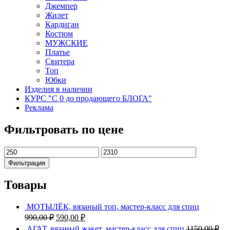
Джемпер
Жилет
Кардиган
Костюм
МУЖСКИЕ
Платье
Свитера
Топ
Юбки
Изделия в наличии
КУРС "С 0 до продающего БЛОГА"
Реклама
Фильтровать по цене
Минимальная
Максимальная
цена
цена
Фильтрация
Товары
МОТЫЛЁК, вязаный топ, мастер-класс для спиц
Первоначальная
Текущая
990,00
₽
590,00
₽
цена
цена:
АГАТ, вязаный жакет, мастер-класс для спиц
1150,00
₽