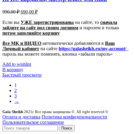
Первоначальная
Текущая
990,00
₽
690,00
₽
цена
цена:
составляла
Если вы
УЖЕ зарегистрированы
690,00 ₽.
на сайте, то
сначала
зайдите на сайт под своим логином
990,00 ₽.
и паролем
и только
потом заполняйте корзину
Все МК и ВИДЕО
автоматически добавляются в
Ваш
Личный кабинет
на сайте
https://galasheikh.ru/my-account/
,
пароль вы можете поменять, кнопка «забыли пароль»
Add to wishlist
В корзину
Быстрый просмотр
1
2
3
→
Gala Sheikh
2021г. Все права защищены ©. All right reserved ©
Оплата и доставка
Политика конфиденциальности
Пользовательское соглашение
Поиск