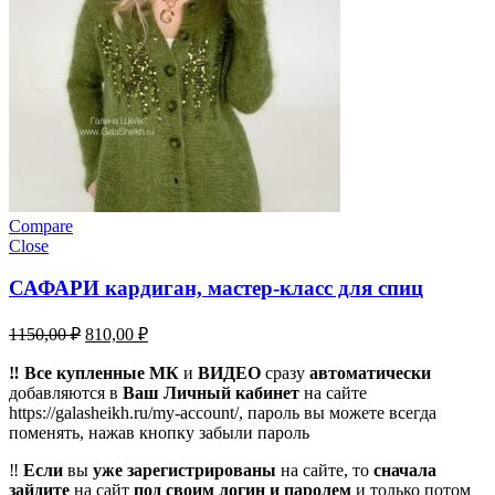
Compare
Close
САФАРИ кардиган, мастер-класс для спиц
Первоначальная
Текущая
1150,00
₽
810,00
₽
цена
цена:
составляла
‼️ Все купленные МК
810,00 ₽.
и
ВИДЕО
сразу
автоматически
добавляются в
1150,00 ₽.
Ваш Личный кабинет
на сайте
https://galasheikh.ru/my-account/, пароль вы можете всегда
поменять, нажав кнопку забыли пароль
‼️
Если
вы
уже зарегистрированы
на сайте, то
сначала
зайдите
на сайт
под своим логин и паролем
и только потом