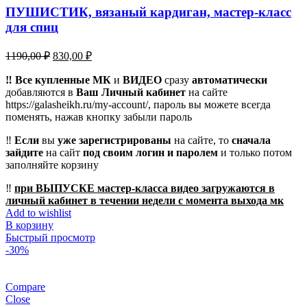
ПУШИСТИК, вязаный кардиган, мастер-класс
для спиц
Первоначальная
Текущая
1190,00
₽
830,00
₽
цена
цена:
составляла
‼️ Все купленные МК
830,00 ₽.
и
ВИДЕО
сразу
автоматически
добавляются в
1190,00 ₽.
Ваш Личный кабинет
на сайте
https://galasheikh.ru/my-account/, пароль вы можете всегда
поменять, нажав кнопку забыли пароль
‼️
Если
вы
уже зарегистрированы
на сайте, то
сначала
зайдите
на сайт
под своим логин и паролем
и только потом
заполняйте корзину
‼️
при ВЫПУСКЕ мастер-класса видео загружаются в
личный кабинет в течении недели с момента выхода мк
Add to wishlist
В корзину
Быстрый просмотр
-30%
Compare
Close