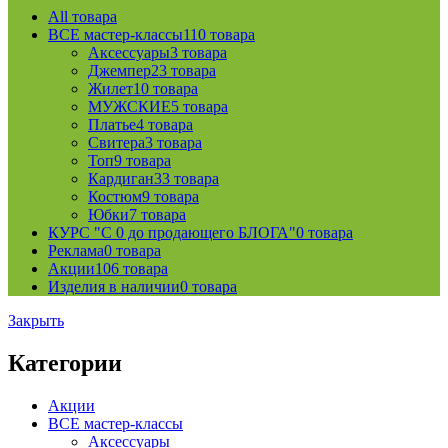
All
товара
ВСЕ мастер-классы
110 товара
Аксессуары
3 товара
Джемпер
23 товара
Жилет
10 товара
МУЖСКИЕ
5 товара
Платье
4 товара
Свитера
3 товара
Топ
9 товара
Кардиган
33 товара
Костюм
9 товара
Юбки
7 товара
КУРС "С 0 до продающего БЛОГА"
0 товара
Реклама
0 товара
Акции
106 товара
Изделия в наличии
0 товара
Закрыть
Категории
Акции
ВСЕ мастер-классы
Аксессуары