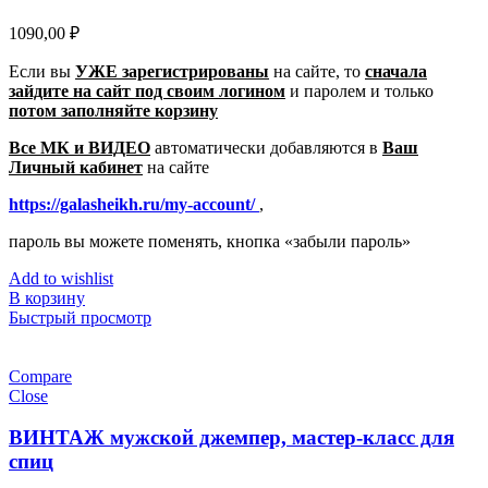
1090,00
₽
Если вы
УЖЕ зарегистрированы
на сайте, то
сначала
зайдите на сайт под своим логином
и паролем
и только
потом заполняйте корзину
Все МК и ВИДЕО
автоматически добавляются в
Ваш
Личный кабинет
на сайте
https://galasheikh.ru/my-account/
,
пароль вы можете поменять, кнопка «забыли пароль»
Add to wishlist
В корзину
Быстрый просмотр
Compare
Close
ВИНТАЖ мужской джемпер, мастер-класс для
спиц