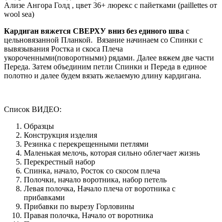
Ализе Ангора Голд , цвет 36+ люрекс с пайетками (paillettes от
wool sea)
Кардиган вяжется СВЕРХУ вниз без единого шва
с
цельновязанной Планкой.
Вязание начинаем со Спинки с
вывязывания Ростка и скоса Плеча
укороченными(поворотными) рядами. Далее вяжем две части
Переда. Затем объединим петли Спинки и Переда в единое
полотно и далее будем вязать желаемую длину кардигана.
Список ВИДЕО:
Образцы
Конструкция изделия
Резинка с перекрещенными петлями
Маленькая мелочь, которая сильно облегчает жизнь
Перекрестный набор
Спинка, начало, Росток со скосом плеча
Полочки, начало воротника, набор петель
Левая полочка, Начало плеча от воротника с
прибавками
Прибавки по вырезу Горловины
Правая полочка, Начало от воротника