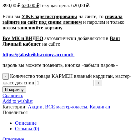
890,00 ₽.
620,00
₽
Текущая цена: 620,00 ₽.
Если вы
УЖЕ зарегистрированы
на сайте, то
сначала
зайдите на сайт под своим логином
и паролем
и только
потом заполняйте корзину
Все МК и ВИДЕО
автоматически добавляются в
Ваш
Личный кабинет
на сайте
https://galasheikh.ru/my-account/
,
пароль вы можете поменять, кнопка «забыли пароль»
Количество товара КАРМЕН вязаный кардиган, мастер-
класс для спиц
В корзину
Сравнить
Add to wishlist
Категории:
Акции
,
ВСЕ мастер-классы
,
Кардиган
Поделиться
Описание
Отзывы (0)
Описание