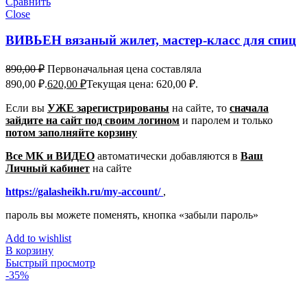
Сравнить
Close
ВИВЬЕН вязаный жилет, мастер-класс для спиц
890,00
₽
Первоначальная цена составляла
890,00 ₽.
620,00
₽
Текущая цена: 620,00 ₽.
Если вы
УЖЕ зарегистрированы
на сайте, то
сначала
зайдите на сайт под своим логином
и паролем
и только
потом заполняйте корзину
Все МК и ВИДЕО
автоматически добавляются в
Ваш
Личный кабинет
на сайте
https://galasheikh.ru/my-account/
,
пароль вы можете поменять, кнопка «забыли пароль»
Add to wishlist
В корзину
Быстрый просмотр
-35%