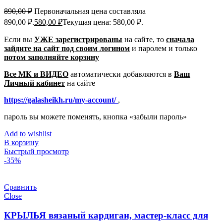
890,00
₽
Первоначальная цена составляла
890,00 ₽.
580,00
₽
Текущая цена: 580,00 ₽.
Если вы
УЖЕ зарегистрированы
на сайте, то
сначала
зайдите на сайт под своим логином
и паролем
и только
потом заполняйте корзину
Все МК и ВИДЕО
автоматически добавляются в
Ваш
Личный кабинет
на сайте
https://galasheikh.ru/my-account/
,
пароль вы можете поменять, кнопка «забыли пароль»
Add to wishlist
В корзину
Быстрый просмотр
-35%
Сравнить
Close
КРЫЛЬЯ вязаный кардиган, мастер-класс для