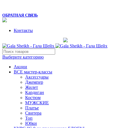
8 (925) 054-02-67
mk_galasheikh@mail.ru
ОБРАТНАЯ СВЯЗЬ
Контакты
Выберите категорию
Акции
ВСЕ мастер-классы
Аксессуары
Джемпер
Жилет
Кардиган
Костюм
МУЖСКИЕ
Платье
Свитера
Топ
Юбки