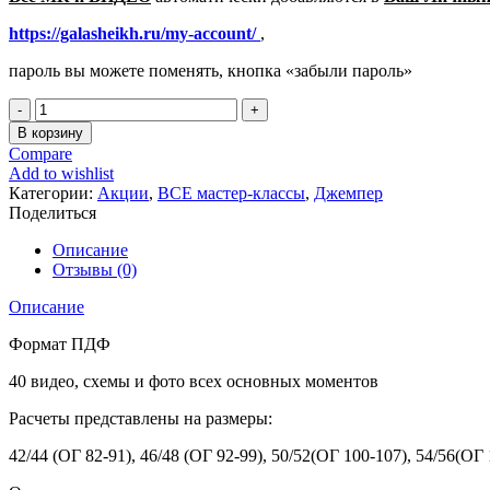
https://galasheikh.ru/my-account/
,
пароль вы можете поменять, кнопка «забыли пароль»
Количество
товара
В корзину
ДУЭТ
Compare
женский
Add to wishlist
джемпер,
Категории:
Акции
,
ВСЕ мастер-классы
,
Джемпер
мастер-
Поделиться
класс
для
Описание
спиц
Отзывы (0)
Описание
Формат ПДФ
40
в
идео
, схемы
и фото
всех основных моментов
Расчеты представлены на
размеры
:
42/44
(ОГ 82-91)
,
46/48
(ОГ 92-99)
,
50/52
(ОГ 100-107)
,
54/56
(ОГ 