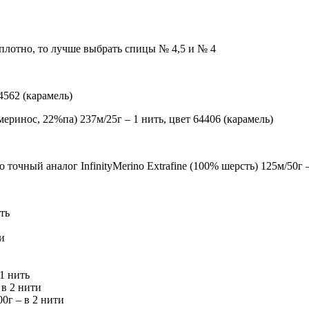
 плотно, то лучше выбрать спицы №
4,5
и №
4
4562
(карамель)
меринос,
22%па)
237
м
/25
г
– 1
нить, цвет
64406
(карамель)
о точный аналог
Infinity
Merino
Extrafine
(100% шерсть)
125
м
/50
г 
ть
и
1
нить
 в
2
нити
00
г – в
2
нити