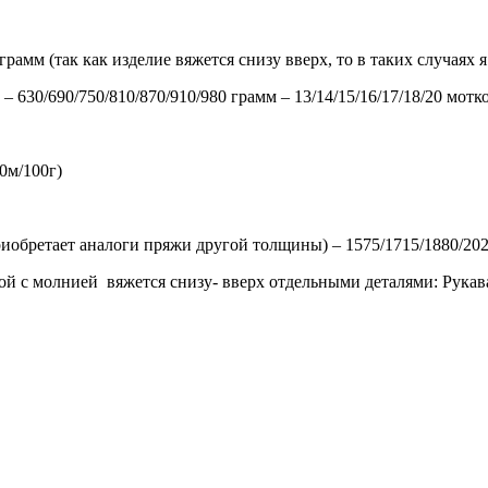
грамм
(так как изделие вяжется снизу вверх, то в таких случаях 
а –
630/690/750/810/870/910/980
грамм
– 13/14/15/16/17/18/20
мотк
0м/100г)
приобретает аналоги пряжи другой толщины)
–
1575/1715/1880/20
й с молнией вяжется снизу- вверх отдельными деталями: Рукав