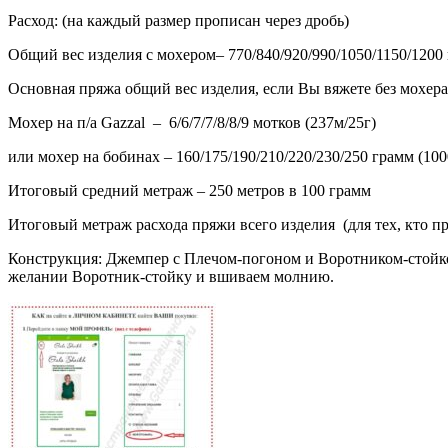
Расход
:
(н
а каждый размер прописан через дробь
)
Общий вес изделия с мохером–
770/840/920/990/1050/1150/1200
Основная пряжа общий вес изделия, если Вы вяжете без мохер
Мохер на
п
/а
Gazzal
–
6/6/7/7/8/8/9
мотков
(237м/25г)
или мохер на бобинах –
160/175/190/210/220/230/250
грамм
(100
Итоговый средний метраж –
250
метров в
100
грамм
Итоговый метраж расхода пряжи всего изделия
(для тех, кто 
Конструкция
:
Джемпер с Плечом-погоном и Воротником-стойко
желании Воротник-стойку и вшиваем молнию.