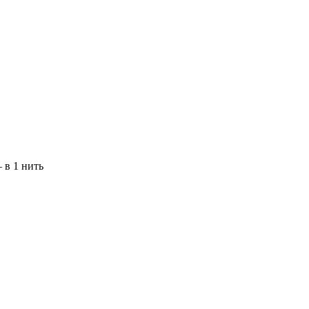
– в
1
нить