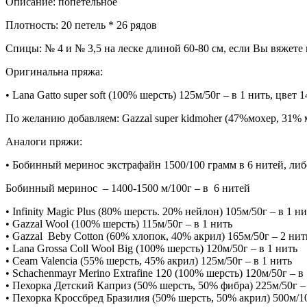
Описание
:
попетельное
Плотность
:
2
0
пет
е
ль
*
2
6
ряд
ов
Спицы
:
№
4
и №
3,5
на леске длиной
60-80
см, если Вы вяжете
Оригинальна пряжа
:
•
Lana
Gatto
super
soft
(100% шерсть)
125
м
/50
г
– в
1
нить,
цвет
1
По желанию добавляем:
Gazzal
super
kidmoher
(47%мохер,
31% 
Аналоги пряжи:
•
Бобинный меринос
экстрафайн
1500/100
грамм в
6
нитей, либ
Бобинный меринос –
1400-1500
м
/100
г
– в
6
нитей
•
Infinity
Magic
Plus
(80% шерсть. 20% нейлон)
105
м
/50
г – в
1
ни
•
Gazzal
Wool
(100% шерсть)
115
м
/50
г – в
1
нить
•
Gazzal
Beby
Cotton
(60% хлопок, 40% акрил)
165
м
/50
г –
2
нит
•
Lana
Grossa
Coll
Wool Big
(100%
шерсть
)
120
м
/50
г
–
в
1
нить
•
Ceam
Valencia
(55% шерсть, 45% акрил)
125
м
/50
г – в
1
нить
•
Schachenmayr
Merino
Extrafine
120
(100%
шерсть
)
120
м
/50
г
–
в
•
Пехорка
Детский Каприз
(50% шерсть, 50% фибра)
225
м
/50
г –
•
Пехорка
Кроссбред Бразилия
(50% шерсть, 50% акрил)
500
м
/1