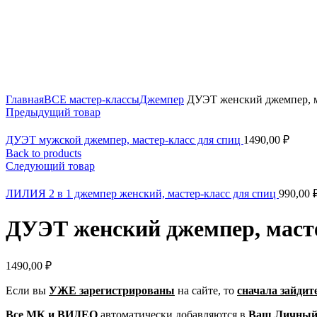
Click to enlarge
Главная
ВСЕ мастер-классы
Джемпер
ДУЭТ женский джемпер, ма
Предыдущий товар
ДУЭТ мужской джемпер, мастер-класс для спиц
1490,00
₽
Back to products
Следующий товар
ЛИЛИЯ 2 в 1 джемпер женский, мастер-класс для спиц
990,00
ДУЭТ женский джемпер, масте
1490,00
₽
Если вы
УЖЕ зарегистрированы
на сайте, то
сначала зайдит
Все МК и ВИДЕО
автоматически добавляются в
Ваш Личный