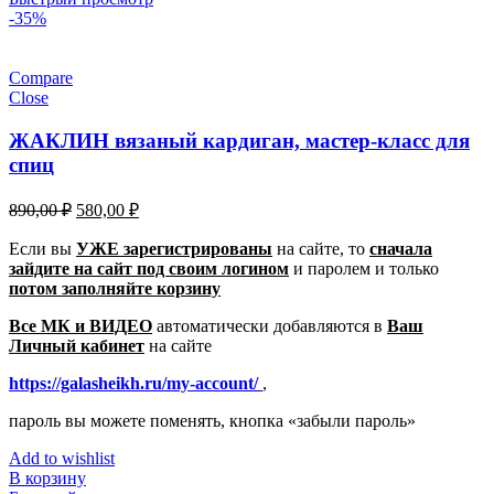
-35%
Compare
Close
ЖАКЛИН вязаный кардиган, мастер-класс для
спиц
Первоначальная
Текущая
890,00
₽
580,00
₽
цена
цена:
составляла
Если вы
УЖЕ зарегистрированы
580,00 ₽.
на сайте, то
сначала
зайдите на сайт под своим логином
890,00 ₽.
и паролем
и только
потом заполняйте корзину
Все МК и ВИДЕО
автоматически добавляются в
Ваш
Личный кабинет
на сайте
https://galasheikh.ru/my-account/
,
пароль вы можете поменять, кнопка «забыли пароль»
Add to wishlist
В корзину