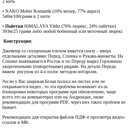
2
нить
•
NAKO Moher Romantik
(10% мохер, 77% акрил)
540м/100грамм
в
2
нити
•
Пайетки
НiMALAYA
Yildiz
(76% люрекс, 24% пайетки
)
393м/25 грамм
либо любой бобинный или моточный люрекс
Конструкция
:
Джемпер со спущенным плечом вяжется снизу – вверх
отдельными деталями: Перед, Спинка и Рукава-манжеты. На
Спинке вывязывается Росток и по Переду вырез Горловины
укороченными (
поворотными
) рядами. На детали Переда
вяжем рисунок из 4-х полос методом интарсии.
‼️если у Вас широкая Белая полоса на листах или не
открываются видео , то эта проблема возникает из-за
блокировки некоторых программ при обновлениях, чаще
всего это на компьютерах или на Андроидах, ниже
рекомендации для программ PDF, через них таких проблем не
бывает.
Рекомендации для открытия файлов ПДФ и просмотра видео-
ссылок в МК: