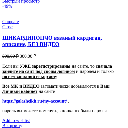
Быстрый просмотр
-49%
Compare
Close
ШИКАРДИПОНЧО вязаный кардиган,
описание, БЕЗ ВИДЕО
Первоначальная
Текущая
590,00
₽
300,00
₽
цена
цена:
составляла
Если вы
УЖЕ зарегистрированы
300,00 ₽.
на сайте, то
сначала
зайдите на сайт под своим логином
590,00 ₽.
и паролем
и только
потом заполняйте корзину
Все МК и ВИДЕО
автоматически добавляются в
Ваш
Личный кабинет
на сайте
https://galasheikh.ru/my-account/
,
пароль вы можете поменять, кнопка «забыли пароль»
Add to wishlist
В корзину