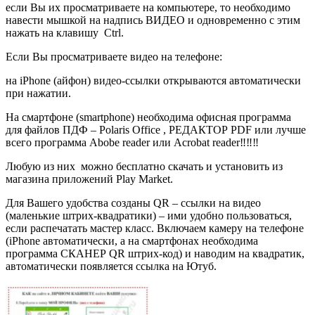
если Вы их просматриваете на компьютере, то необходимо
навести мышкой на надпись ВИДЕО и одновременно с этим
нажать на клавишу
Сtrl.
Если Вы просматриваете видео на телефоне:
на iPhone (айфон) видео-ссылки открываются автоматически
при нажатии.
На смартфоне (smartphone) необходима офисная программа
для файлов ПДФ – Polaris Office , РЕДАКТОР PDF или лучше
всего программа Abobe reader или Acrobat reader‼️‼️‼️
Любую из них
можно бесплатно скачать и установить из
магазина приложений Play Market.
Для Вашего удобства созданы QR – ссылки на видео
(маленькие штрих-квадратики) – ими удобно пользоваться,
если распечатать мастер класс. Включаем камеру на телефоне
(iPhone автоматически, а на смартфонах необходима
программа СКАНЕР QR штрих-код) и наводим на квадратик,
автоматически появляется ссылка на Ютуб.