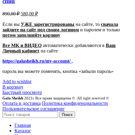
спиц
Первоначальная
Текущая
890,00
₽
580,00
₽
цена
цена:
составляла
Если вы
УЖЕ зарегистрированы
580,00 ₽.
на сайте, то
сначала
зайдите на сайт под своим логином
890,00 ₽.
и паролем
и только
потом заполняйте корзину
Все МК и ВИДЕО
автоматически добавляются в
Ваш
Личный кабинет
на сайте
https://galasheikh.ru/my-account/
,
пароль вы можете поменять, кнопка «забыли пароль»
Add to wishlist
В корзину
Быстрый просмотр
Gala Sheikh
2021г. Все права защищены ©. All right reserved ©
Оплата и доставка
Политика конфиденциальности
Пользовательское соглашение
Поиск
Главная
Каталог