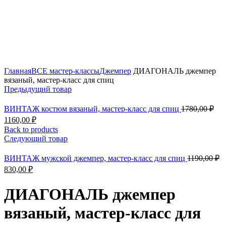
Click to enlarge
Главная
ВСЕ мастер-классы
Джемпер
ДИАГОНАЛЬ джемпер
вязаный, мастер-класс для спиц
Предыдущий товар
Пер
ВИНТАЖ костюм вязаный, мастер-класс для спиц
1780,00
₽
цен
Текущая
1160,00
₽
сос
цена:
Back to products
178
1160,00 ₽.
Следующий товар
П
ВИНТАЖ мужской джемпер, мастер-класс для спиц
1190,00
₽
ц
Текущая
830,00
₽
с
цена:
11
830,00 ₽.
ДИАГОНАЛЬ джемпер
вязаный, мастер-класс для