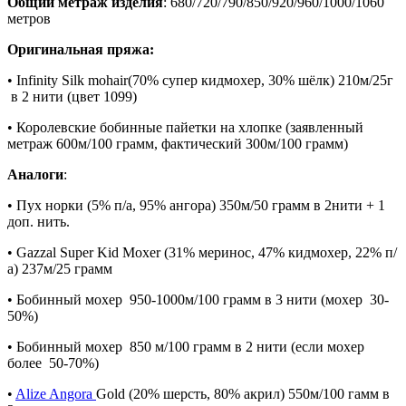
Общий метраж изделия
:
680/720/790/850/920/960/1000/1060
метров
Оригинальная пряжа
:
•
Infinity Silk mohair
(70% супер кидмохер, 30% шёлк
)
210м/25г
в
2
нити
(цвет 1099
)
•
Королевские бобинные пайетки на хлопке
(заявленный
метраж 600м/100 грамм, фактический 300м/100 грамм)
Аналоги
:
•
Пух норки
(
5% п/а, 95% ангора)
350м/50 грамм
в
2
нити +
1
доп. нить.
•
Gazzal Super Kid Moxer
(
31% меринос, 47% кидмохер, 22% п/
а)
237м/25 грамм
• Бобинный мохер
950-1000м/100 грамм
в
3
нити
(мохер 30-
50%)
• Бобинный мохер
850 м/100 грамм
в
2
нити
(если мохер
более 50-70%)
•
Alize Angora
Gold
(20% шерсть, 80% акрил)
550м/100 гамм
в