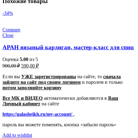
Похожие товары
-34%
Compare
Close
АРАН вязаный кардиган, мастер-класс для спиц
Оценка
5.00
из 5
Первоначальная
Текущая
900,00
₽
590,00
₽
цена
цена:
составляла
Если вы
УЖЕ зарегистрированы
590,00 ₽.
на сайте, то
сначала
зайдите на сайт под своим логином
900,00 ₽.
и паролем
и только
потом заполняйте корзину
Все МК и ВИДЕО
автоматически добавляются в
Ваш
Личный кабинет
на сайте
https://galasheikh.ru/my-account/
,
пароль вы можете поменять, кнопка «забыли пароль»
Add to wishlist