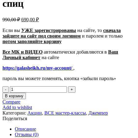
спиц
Первоначальная
Текущая
990,00
₽
690,00
₽
цена
цена:
составляла
Если вы
УЖЕ зарегистрированы
690,00 ₽.
на сайте, то
сначала
зайдите на сайт под своим логином
990,00 ₽.
и паролем
и только
потом заполняйте корзину
Все МК и ВИДЕО
автоматически добавляются в
Ваш
Личный кабинет
на сайте
https://galasheikh.ru/my-account/
,
пароль вы можете поменять, кнопка «забыли пароль»
Количество
товара
В корзину
ДИАГОНАЛЬ
Compare
джемпер
Add to wishlist
вязаный,
Категории:
Акции
,
ВСЕ мастер-классы
,
Джемпер
мастер-
Поделиться
класс
для
Описание
спиц
Отзывы (0)