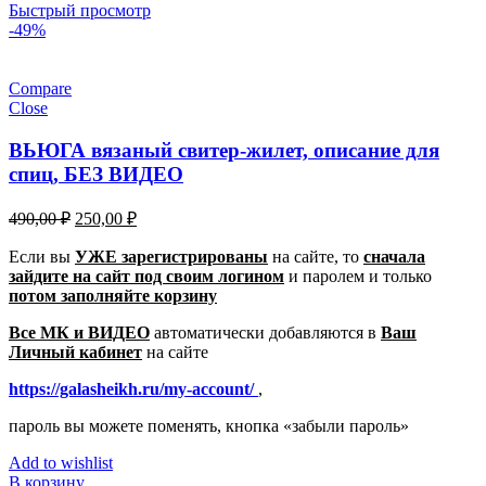
Быстрый просмотр
-49%
Compare
Close
ВЬЮГА вязаный свитер-жилет, описание для
спиц, БЕЗ ВИДЕО
Первоначальная
Текущая
490,00
₽
250,00
₽
цена
цена:
составляла
Если вы
УЖЕ зарегистрированы
250,00 ₽.
на сайте, то
сначала
зайдите на сайт под своим логином
490,00 ₽.
и паролем
и только
потом заполняйте корзину
Все МК и ВИДЕО
автоматически добавляются в
Ваш
Личный кабинет
на сайте
https://galasheikh.ru/my-account/
,
пароль вы можете поменять, кнопка «забыли пароль»
Add to wishlist
В корзину