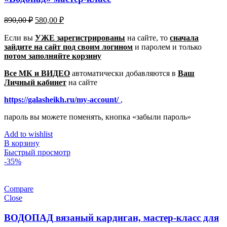
Первоначальная
Текущая
890,00
₽
580,00
₽
цена
цена:
составляла
Если вы
УЖЕ зарегистрированы
580,00 ₽.
на сайте, то
сначала
зайдите на сайт под своим логином
890,00 ₽.
и паролем
и только
потом заполняйте корзину
Все МК и ВИДЕО
автоматически добавляются в
Ваш
Личный кабинет
на сайте
https://galasheikh.ru/my-account/
,
пароль вы можете поменять, кнопка «забыли пароль»
Add to wishlist
В корзину
Быстрый просмотр
-35%
Compare
Close
ВОДОПАД вязаный кардиган, мастер-класс для