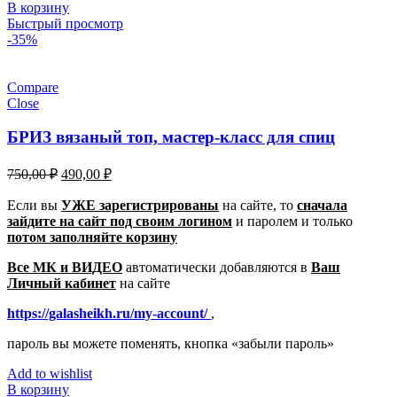
В корзину
Быстрый просмотр
-35%
Compare
Close
БРИЗ вязаный топ, мастер-класс для спиц
Первоначальная
Текущая
750,00
₽
490,00
₽
цена
цена:
составляла
Если вы
УЖЕ зарегистрированы
490,00 ₽.
на сайте, то
сначала
зайдите на сайт под своим логином
750,00 ₽.
и паролем
и только
потом заполняйте корзину
Все МК и ВИДЕО
автоматически добавляются в
Ваш
Личный кабинет
на сайте
https://galasheikh.ru/my-account/
,
пароль вы можете поменять, кнопка «забыли пароль»
Add to wishlist
В корзину