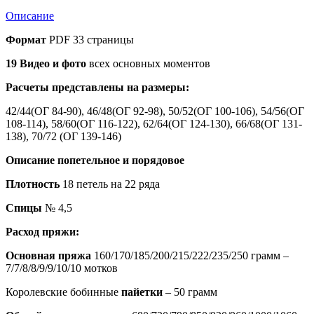
Описание
Формат
PDF
33
страницы
19 Видео
и
фото
всех основных моментов
Расчеты представлены на
размеры
:
42/44(
ОГ 84-90
), 46/48(
ОГ 92-98
), 50/52(
ОГ 100-106
), 54/56(
ОГ
108-114
), 58/60(
ОГ 116-122
), 62/64(
ОГ 124-130
), 66/68(
ОГ 131-
138
), 70/72 (
ОГ 139-146
)
Описание
попетельное и порядовое
Плотность
18
петель на
22
ряда
Спицы
№
4,5
Расход пряжи
:
Основная пряжа
160/170/185/200/215/222/235/250
грамм
–
7/7/8/8/9/9/10/10
мотков
Королевские бобинные
пайетки
–
50
грамм