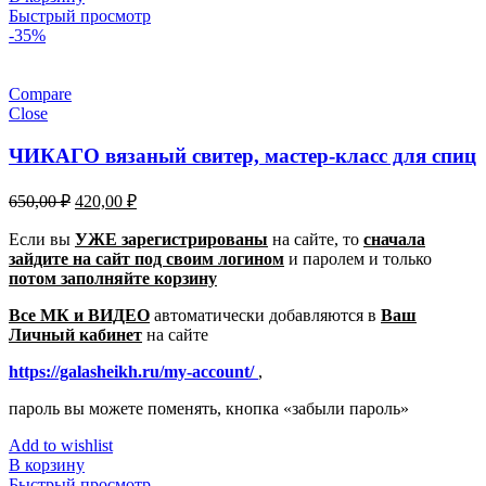
Быстрый просмотр
-35%
Compare
Close
ЧИКАГО вязаный свитер, мастер-класс для спиц
Первоначальная
Текущая
650,00
₽
420,00
₽
цена
цена:
составляла
Если вы
УЖЕ зарегистрированы
420,00 ₽.
на сайте, то
сначала
зайдите на сайт под своим логином
650,00 ₽.
и паролем
и только
потом заполняйте корзину
Все МК и ВИДЕО
автоматически добавляются в
Ваш
Личный кабинет
на сайте
https://galasheikh.ru/my-account/
,
пароль вы можете поменять, кнопка «забыли пароль»
Add to wishlist
В корзину
Быстрый просмотр