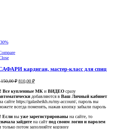
-30%
Compare
Close
САФАРИ кардиган, мастер-класс для спиц
Первоначальная
Текущая
1150,00
₽
810,00
₽
цена
цена:
составляла
‼️ Все купленные МК
810,00 ₽.
и
ВИДЕО
сразу
автоматически
1150,00 ₽.
добавляются в
Ваш Личный кабинет
на сайте https://galasheikh.ru/my-account/, пароль вы
можете всегда поменять, нажав кнопку забыли пароль
‼️
Если
вы
уже зарегистрированы
на сайте, то
сначала
зайдите
на сайт
под своим логин и паролем
и только потом заполняйте корзину