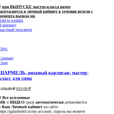
‼️
при ВЫПУСКЕ мастер-класса видео
загружаются в личный кабинет в течении недели с
момента выхода мк
Add to wishlist
В корзину
Быстрый просмотр
-30%
Compare
Close
ШАРМЕЛЬ, вязаный кардиган, мастер-
класс для спиц
Первоначальная
Текущая
1150,00
₽
810,00
₽
цена
цена:
составляла
‼️ Все купленные
810,00 ₽.
МК
и
ВИДЕО
1150,00 ₽.
сразу
автоматически
добавляются
в
Ваш Личный кабинет
на сайте
https://galasheikh.ru/my-account/, пароль вы можете