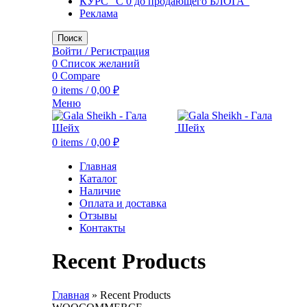
КУРС "С 0 до продающего БЛОГА"
Реклама
Поиск
Войти / Регистрация
0
Список желаний
0
Compare
0
items
/
0,00
₽
Меню
0
items
/
0,00
₽
Главная
Каталог
Наличие
Оплата и доставка
Отзывы
Контакты
Recent Products
Главная
»
Recent Products