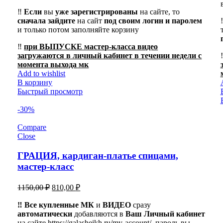
‼️
Если
вы
уже зарегистрированы
на сайте, то
сначала
зайдите
на сайт
под своим логин и паролем
и только потом заполняйте корзину
‼️
при ВЫПУСКЕ мастер-класса видео
загружаются в личный кабинет в течении недели с
момента выхода мк
Add to wishlist
В корзину
Быстрый просмотр
-30%
Compare
Close
ГРАЦИЯ, кардиган-платье спицами,
мастер-класс
Первоначальная
Текущая
1150,00
₽
810,00
₽
цена
цена:
составляла
‼️ Все купленные МК
810,00 ₽.
и
ВИДЕО
сразу
автоматически
1150,00 ₽.
добавляются в
Ваш Личный кабинет
на сайте https://galasheikh.ru/my-account/, пароль вы