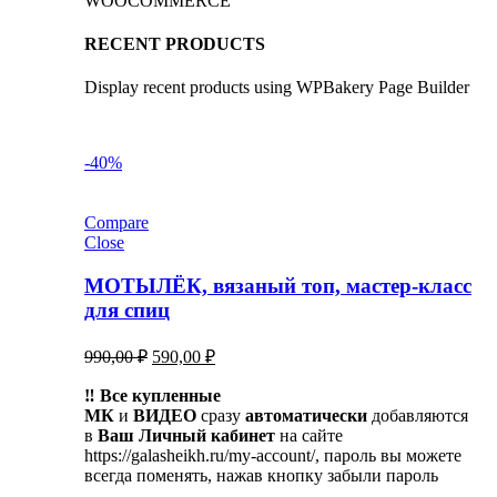
WOOCOMMERCE
RECENT PRODUCTS
Display recent products using WPBakery Page Builder
-40%
Compare
Close
МОТЫЛЁК, вязаный топ, мастер-класс
для спиц
Первоначальная
Текущая
990,00
₽
590,00
₽
цена
цена:
составляла
‼️ Все купленные
590,00 ₽.
МК
и
ВИДЕО
990,00 ₽.
сразу
автоматически
добавляются
в
Ваш Личный кабинет
на сайте
https://galasheikh.ru/my-account/, пароль вы можете
всегда поменять, нажав кнопку забыли пароль