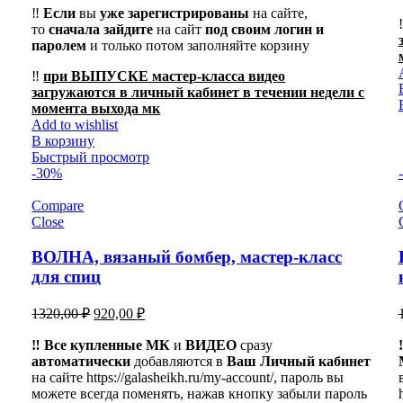
‼️
Если
вы
уже зарегистрированы
на сайте,
то
сначала
зайдите
на сайт
под своим логин и
паролем
и только потом заполняйте корзину
‼️
при ВЫПУСКЕ мастер-класса видео
загружаются в личный кабинет в течении недели с
момента выхода мк
Add to wishlist
В корзину
Быстрый просмотр
-30%
Compare
Close
ВОЛНА, вязаный бомбер, мастер-класс
для спиц
Первоначальная
Текущая
1320,00
₽
920,00
₽
цена
цена:
составляла
‼️ Все купленные МК
920,00 ₽.
и
ВИДЕО
сразу
автоматически
1320,00 ₽.
добавляются в
Ваш Личный кабинет
на сайте https://galasheikh.ru/my-account/, пароль вы
можете всегда поменять, нажав кнопку забыли пароль