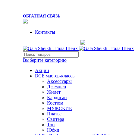
8 (925) 054-02-67
mk_galasheikh@mail.ru
ОБРАТНАЯ СВЯЗЬ
Контакты
Выберите категорию
Акции
ВСЕ мастер-классы
Аксессуары
Джемпер
Жилет
Кардиган
Костюм
МУЖСКИЕ
Платье
Свитера
Топ
Юбки