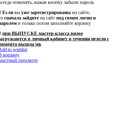
всегда поменять, нажав кнопку забыли пароль
‼️
Если
вы
уже зарегистрированы
на сайте,
то
сначала
зайдите
на сайт
под своим логин и
паролем
и только потом заполняйте корзину
‼️
при ВЫПУСКЕ мастер-класса видео
загружаются в личный кабинет в течении недели с
момента выхода мк
Add to wishlist
В корзину
Быстрый просмотр