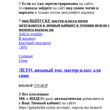
‼️
Если
вы
уже зарегистрированы
на сайте,
то
сначала
зайдите
на сайт
под своим логин и
паролем
и только потом заполняйте корзину
‼️
при ВЫПУСКЕ мастер-класса видео
загружаются в личный кабинет в течении недели с
момента выхода мк
Add to wishlist
В корзину
Быстрый просмотр
-30%
Compare
Close
ЛЕТО, вязаный топ, мастер-класс для
спиц
Первоначальная
Текущая
820,00
₽
570,00
₽
цена
цена:
составляла
‼️ Все купленные
570,00 ₽.
МК
и
ВИДЕО
820,00 ₽.
сразу
автоматически
добавляются
в
Ваш Личный кабинет
на сайте
https://galasheikh.ru/my-account/, пароль вы можете