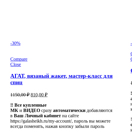
-30%
Compare
Close
АГАТ, вязаный жакет, мастер-класс для
спиц
Первоначальная
Текущая
1150,00
₽
810,00
₽
цена
цена:
составляла
‼️ Все купленные
810,00 ₽.
МК
и
ВИДЕО
1150,00 ₽.
сразу
автоматически
добавляются
в
Ваш Личный кабинет
на сайте
https://galasheikh.ru/my-account/, пароль вы можете
всегда поменять, нажав кнопку забыли пароль