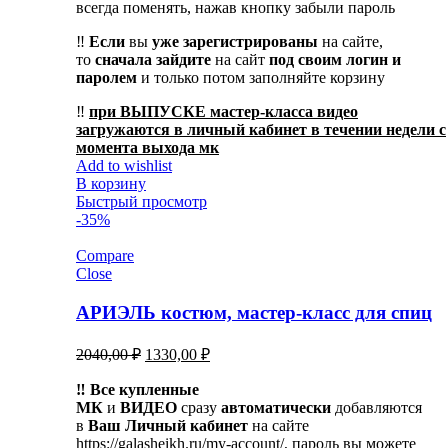
всегда поменять, нажав кнопку забыли пароль
‼️
Если
вы
уже зарегистрированы
на сайте,
то
сначала
зайдите
на сайт
под своим логин и
паролем
и только потом заполняйте корзину
‼️
при ВЫПУСКЕ мастер-класса видео
загружаются в личный кабинет в течении недели с
момента выхода мк
Add to wishlist
В корзину
Быстрый просмотр
-35%
Compare
Close
АРИЭЛЬ костюм, мастер-класс для спиц
Первоначальная
Текущая
2040,00
₽
1330,00
₽
цена
цена:
составляла
‼️ Все купленные
1330,00 ₽.
МК
и
ВИДЕО
2040,00 ₽.
сразу
автоматически
добавляются
в
Ваш Личный кабинет
на сайте
https://galasheikh.ru/my-account/, пароль вы можете