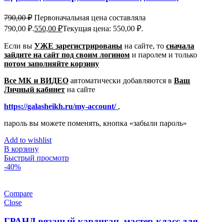
790,00
₽
Первоначальная цена составляла
790,00 ₽.
550,00
₽
Текущая цена: 550,00 ₽.
Если вы
УЖЕ зарегистрированы
на сайте, то
сначала
зайдите на сайт под своим логином
и паролем
и только
потом заполняйте корзину
Все МК и ВИДЕО
автоматически добавляются в
Ваш
Личный кабинет
на сайте
https://galasheikh.ru/my-account/
,
пароль вы можете поменять, кнопка «забыли пароль»
Add to wishlist
В корзину
Быстрый просмотр
-40%
Compare
Close
ГРАНД вязаный кардиган, мастер-класс для