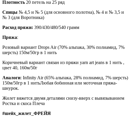
Плотность
20 петель на 25 ряд
Спицы
№ 4,5 и № 5 (для основного полотна),
№ 4 и № 3,5 и
№ 3 (для Воротника)
Расход пряжи
:
390/430/480/540 грамм
Пряжа
:
Розовый вариант
Drops Air
(70% альпака, 30% полиамид, 7%
шерсть) 150м/50гр в
1
нить
Коричневый вариант связан из пряжи yarn art jeans в 1 нить ,
цвет 40, 160м/50г
Аналоги
: Infinity Air
(65% альпака, 28% полиамид, 7% шерсть)
150м/50гр в
1
нить
Любая бобинная или моточная пряжа-
шнурок.
Жилет вяжется двумя деталями снизу-вверх с вывязыванием
Ростка и скоса Плеча
#шейх_жилет_ФРЕЙЯ