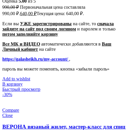
Оценка
5.00
из 5
990,00
₽
Первоначальная цена составляла
990,00 ₽.
640,00
₽
Текущая цена: 640,00 ₽.
Если вы
УЖЕ зарегистрированы
на сайте, то
сначала
зайдите на сайт под своим логином
и паролем
и только
потом заполняйте корзину
Все МК и ВИДЕО
автоматически добавляются в
Ваш
Личный кабинет
на сайте
https://galasheikh.ru/my-account/
,
пароль вы можете поменять, кнопка «забыли пароль»
Add to wishlist
В корзину
Быстрый просмотр
-30%
Compare
Close
ВЕРОНА вязаный жилет, мастер-класс для спиц