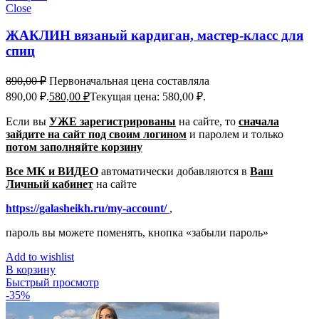
Close
ЖАКЛИН вязаный кардиган, мастер-класс для
спиц
890,00
₽
Первоначальная цена составляла
890,00 ₽.
580,00
₽
Текущая цена: 580,00 ₽.
Если вы
УЖЕ зарегистрированы
на сайте, то
сначала
зайдите на сайт под своим логином
и паролем
и только
потом заполняйте корзину
Все МК и ВИДЕО
автоматически добавляются в
Ваш
Личный кабинет
на сайте
https://galasheikh.ru/my-account/
,
пароль вы можете поменять, кнопка «забыли пароль»
Add to wishlist
В корзину
Быстрый просмотр
-35%