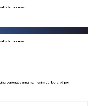
vallis fames eros
vallis fames eros
scing venenatis urna nam enim dui leo a ad per