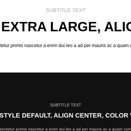
SUBTITLE TEXT
E EXTRA LARGE, AL
tetur primis nascetur a enim dui leo a ad per mauris ac a quam 
SUBTITLE TEXT
 STYLE DEFAULT, ALIGN CENTER, COLOR
sectetur primis nascetur a enim dui leo a ad per mauris ac a quam con