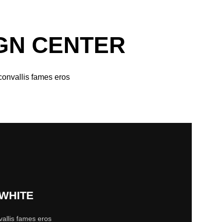
IGN CENTER
convallis fames eros
 WHITE
vallis fames eros