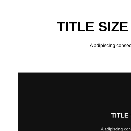
TITLE SIZ
A adipiscing consec
TITLE
A adipiscing con