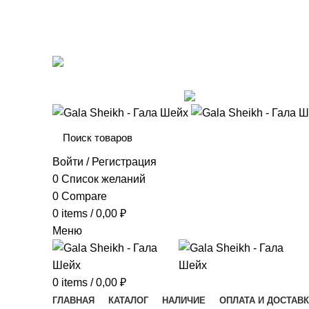
8 (925) 054-02-67
mk_galasheikh@mail.ru
ОБРАТНАЯ СВЯЗЬ
Войти / Регистрация
0
Список желаний
0
Compare
0
items
/
0,00
₽
Меню
0
items
/
0,00
₽
ГЛАВНАЯ
КАТАЛОГ
НАЛИЧИЕ
ОПЛАТА И ДОСТАВ