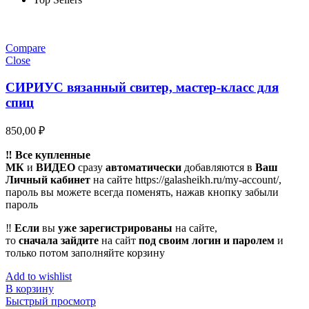
Compare
Close
СИРИУС вязанный свитер, мастер-класс для
спиц
850,00
₽
‼️ Все купленные
МК
и
ВИДЕО
сразу
автоматически
добавляются в
Ваш
Личный кабинет
на сайте https://galasheikh.ru/my-account/,
пароль вы можете всегда поменять, нажав кнопку забыли
пароль
‼️
Если
вы
уже зарегистрированы
на сайте,
то
сначала
зайдите
на сайт
под своим логин и паролем
и
только потом заполняйте корзину
Add to wishlist
В корзину
Быстрый просмотр