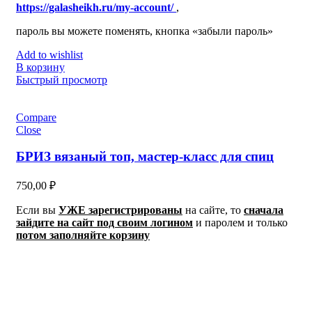
https://galasheikh.ru/my-account/
,
пароль вы можете поменять, кнопка «забыли пароль»
Add to wishlist
В корзину
Быстрый просмотр
Compare
Close
БРИЗ вязаный топ, мастер-класс для спиц
750,00
₽
Если вы
УЖЕ зарегистрированы
на сайте, то
сначала
зайдите на сайт под своим логином
и паролем
и только
потом заполняйте корзину
Все МК и ВИДЕО
автоматически добавляются в
Ваш
Личный кабинет
на сайте
https://galasheikh.ru/my-account/
,