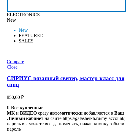
ELECTRONICS
New
New
FEATURED
SALES
Compare
Close
СИРИУС вязанный свитер, мастер-класс для
спиц
850,00
₽
‼️ Все купленные
МК
и
ВИДЕО
сразу
автоматически
добавляются в
Ваш
Личный кабинет
на сайте https://galasheikh.ru/my-account/,
пароль вы можете всегда поменять, нажав кнопку забыли
пароль